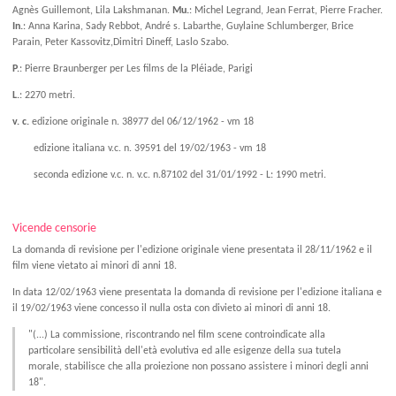
Agnès Guillemont, Lila Lakshmanan.
Mu.
: Michel Legrand, Jean Ferrat, Pierre Fracher.
In.
: Anna Karina, Sady Rebbot, André s. Labarthe, Guylaine Schlumberger, Brice
Parain, Peter Kassovitz,Dimitri Dineff, Laslo Szabo.
P.
: Pierre Braunberger per Les films de la Pléiade, Parigi
L.
: 2270 metri.
v. c.
edizione originale
n. 38977 del 06/12/1962 - vm 18
edizione italiana v.c. n. 39591 del 19/02/1963 - vm 18
seconda edizione v.c. n. v.c. n.87102 del 31/01/1992 - L: 1990 metri.
Vicende censorie
La domanda di revisione per l'edizione originale viene presentata il 28/11/1962 e il
film viene vietato ai minori di anni 18.
In data 12/02/1963 viene presentata la domanda di revisione per l'edizione italiana e
il 19/02/1963 viene concesso il nulla osta con divieto ai minori di anni 18.
"(...) La commissione, riscontrando nel film scene controindicate alla
particolare sensibilità dell'età evolutiva ed alle esigenze della sua tutela
morale, stabilisce che alla proiezione non possano assistere i minori degli anni
18".