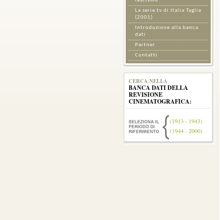
fascismo
La serie tv di Italia Taglia
(2001)
Introduzione alla banca
dati
Partner
Contatti
CERCA NELLA
BANCA DATI DELLA
REVISIONE
CINEMATOGRAFICA:
(1913 - 1943)
(1944 - 2000)