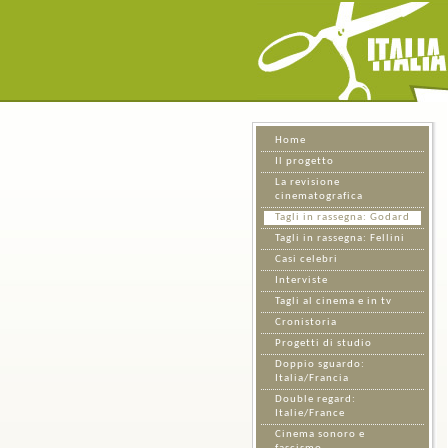
Home
Il progetto
La revisione
cinematografica
Tagli in rassegna: Godard
Tagli in rassegna: Fellini
Casi celebri
Interviste
Tagli al cinema e in tv
Cronistoria
Progetti di studio
Doppio sguardo:
Italia/Francia
Double regard:
Italie/France
Cinema sonoro e