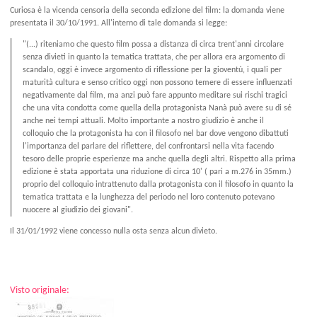
Curiosa è la vicenda censoria della seconda edizione del film: la domanda viene
presentata il 30/10/1991. All'interno di tale domanda si legge:
"(...) riteniamo che questo film possa a distanza di circa trent'anni circolare
senza divieti in quanto la tematica trattata, che per allora era argomento di
scandalo, oggi è invece argomento di riflessione per la gioventù, i quali per
maturità cultura e senso critico oggi non possono temere di essere influenzati
negativamente dal film, ma anzi può fare appunto meditare sui rischi tragici
che una vita condotta come quella della protagonista Nanà può avere su di sé
anche nei tempi attuali. Molto importante a nostro giudizio è anche il
colloquio che la protagonista ha con il filosofo nel bar dove vengono dibattuti
l'importanza del parlare del riflettere, del confrontarsi nella vita facendo
tesoro delle proprie esperienze ma anche quella degli altri. Rispetto alla prima
edizione è stata apportata una riduzione di circa 10' ( pari a m.276 in 35mm.)
proprio del colloquio intrattenuto dalla protagonista con il filosofo in quanto la
tematica trattata e la lunghezza del periodo nel loro contenuto potevano
nuocere al giudizio dei giovani".
Il 31/01/1992 viene concesso nulla osta senza alcun divieto.
Visto originale: