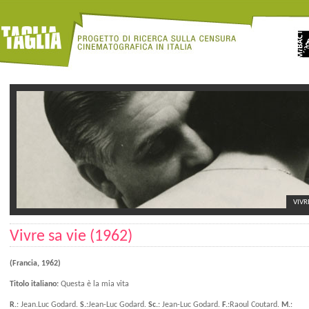
VIVR
Vivre sa vie (1962)
(Francia, 1962)
Titolo italiano:
Questa è la mia vita
R.
: Jean.Luc Godard.
S.
:Jean-Luc Godard.
Sc.
: Jean-Luc Godard.
F.
:Raoul Coutard.
M.
: