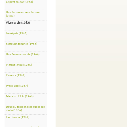
Le petit soldat (1963)
Une femme est une femme
(1961)
Vivre sa vie (1962)
Le mépris (1963)
Masculin féminin (1966)
Une Femme mariée (1964)
Pierrot le fou (1965)
L'amore (1969)
Week-End (1967)
Made in U.S.A. (1966)
Deux ou trois choses que je sais
d'elle (1966)
La chinoise (1967)