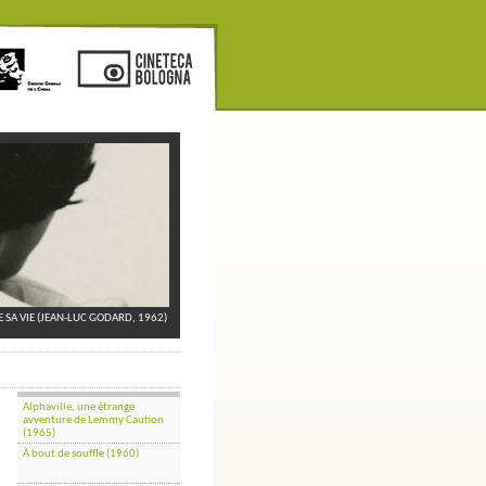
E SA VIE (JEAN-LUC GODARD, 1962)
Alphaville, une étrange
avventure de Lemmy Caution
(1965)
À bout de souffle (1960)