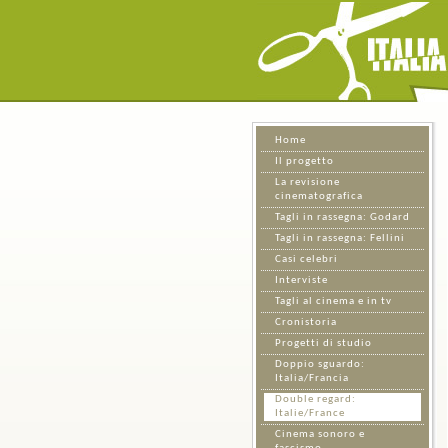
Home
Il progetto
La revisione
cinematografica
Tagli in rassegna: Godard
Tagli in rassegna: Fellini
Casi celebri
Interviste
Tagli al cinema e in tv
Cronistoria
Progetti di studio
Doppio sguardo:
Italia/Francia
Double regard:
Italie/France
Cinema sonoro e