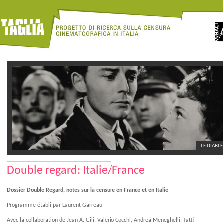
LE DIABLE
Double regard: Italie/France
Dossier Double Regard, notes sur la censure en France et en Italie
Programme établi par Laurent Garreau
Avec la collaboration de Jean A. Gili, Valerio Cocchi, Andrea Meneghelli, Tatti