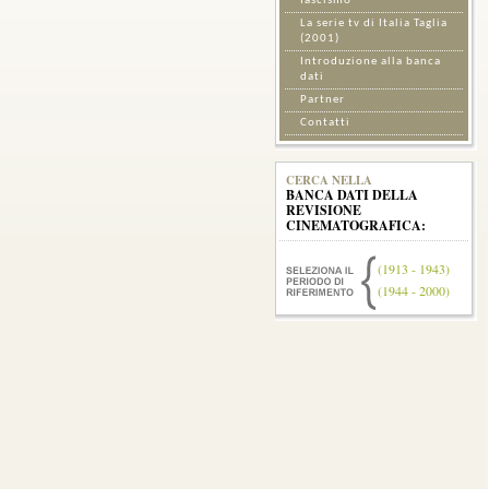
fascismo
La serie tv di Italia Taglia
(2001)
Introduzione alla banca
dati
Partner
Contatti
CERCA NELLA
BANCA DATI DELLA
REVISIONE
CINEMATOGRAFICA:
(1913 - 1943)
(1944 - 2000)