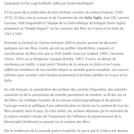
Sanguineti et Pier Luigi Raffaelli; édité par Emiel Nachtegael.
A l'occasion de la publication du livre
Archives secrètes du cinéma français (1945-
1975): Et Dieu créa la censure
et de l'ouverture du site
Italia Taglia
, Jean Gili, Laurent
Garreau, Tatti Sanguinetti et l'équipe de la Cinémathèque de Bologne (Italia Taglia)
proposent un "Double Regard" sur les censures des films en France et en Italie de
1947 à 1967.
Présenté au festival du
Cinema Retrouvé 2009
le dossier permet de découvrir
quelques-uns des films ciselés qui ont pu justifier interdictions, coupures et
classifications de films tels que
Le Petit Soldat
(Jean-Luc Godard, 1960),
Casanova
(Steno, 1955) ou
La Religieuse
(Jacques Rivette, 1967). Il verra, au détour de
nombreux cas inédits, à quel point l'histoire de la censure en Italie et en France
reflète les évolutions de nos sociétés depuis la seconde guerre mondiale. Les sources
utilisées pour raconter cette histoire proviennent d'archives inédites en France et en
Italie.
Du coté français, la consultation des archives des comités d'épuration, des autorités
coloniales et de la commission de contrôle permettent de montrer, au fil des ans et
des films, les multiples facettes de la censure cinématographique et de préciser
l'ancrage moral et politique d'une administration en alerte sur le contenu de tous les
films produits dans le pays. Du coté italien, les archives détenues par le ministère de
la culture rendent compte de l'importance de l'influence du gouvernement de la
Démocratie Chrétienne au pouvoir sur le contenu des films.
Dès le lendemain de la seconde guerre mondiale, et parce que le cinéma est devenu