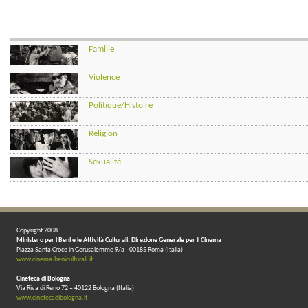
Famille
Violence
Politique/Histoire
Religion
Sexualité
Copyright 2008
Ministero per i Beni e le Attività Culturali. Direzione Generale per il Cinema
Piazza Santa Croce in Gerusalemme 9/a - 00185 Roma (Italia)
www.cinema.beniculturali.it
Cineteca di Bologna
Via Riva di Reno 72 – 40122 Bologna (Italia)
www.cinetecadibologna.it