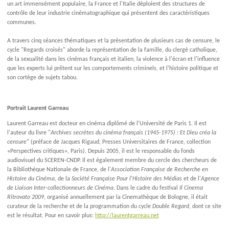
un art immensément populaire, la France et l'Italie déploient des structures de
contrôle de leur industrie cinématographique qui présentent des caractéristiques
communes.
A travers cinq séances thématiques et la présentation de plusieurs cas de censure, le
cycle "Regards croisés" aborde la représentation de la famille, du clergé catholique,
de la sexualité dans les cinémas français et italien, la violence à l'écran et l'influence
que les experts lui prêtent sur les comportements criminels, et l'histoire politique et
son cortège de sujets tabou.
Portrait Laurent Garreau
Laurent Garreau est docteur en cinéma diplômé de l'Université de Paris 1. Il est
l'auteur du livre "
Archives secrètes du cinéma français (1945-1975) : Et Dieu créa la
censure
" (préface de Jacques Rigaud, Presses Universitaires de France, collection
«Perspectives critiques», Paris). Depuis 2005, il est le responsable du fonds
audiovisuel du SCEREN-CNDP. Il est également membre du cercle des chercheurs de
la Bibliothèque Nationale de France, de l'
Association Française de Recherche en
Histoire du Cinéma
, de la
Société Française Pour l'Histoire des Médias
et de l'
Agence
de Liaison Inter-collectionneurs de Cinéma
. Dans le cadre du festival
Il Cinema
Ritrovato 2009
, organisé annuellement par la Cinemathèque de Bologne, il était
curateur de la recherche et de la programmation du cycle
Double Regard
, dont ce site
est le résultat. Pour en savoir plus:
http://laurentgarreau.net