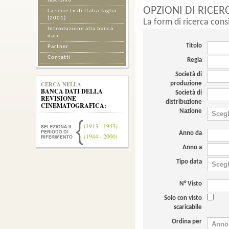
fascismo
OPZIONI DI RICER
La serie tv di Italia Taglia
(2001)
La form di ricerca cons
Introduzione alla banca
dati
Titolo
Partner
Contatti
Regia
Società di
CERCA NELLA
produzione
BANCA DATI DELLA
Società di
REVISIONE
distribuzione
CINEMATOGRAFICA:
Nazione
(1913 - 1943)
Anno da
(1944 - 2000)
Anno a
Tipo data
N° Visto
Solo con visto
scaricabile
Ordina per