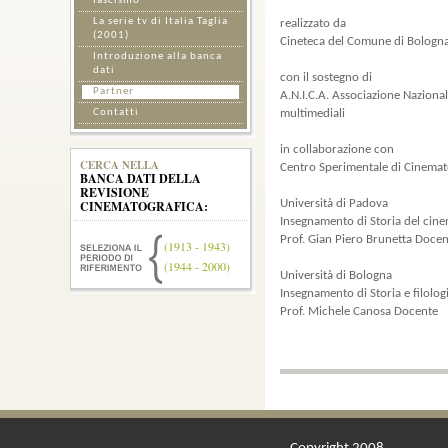
fascismo
La serie tv di Italia Taglia
realizzato da
(2001)
Cineteca del Comune di Bologn
Introduzione alla banca
dati
con il sostegno di
Partner
A.N.I.C.A. Associazione Naziona
Contatti
multimediali
in collaborazione con
CERCA NELLA
Centro Sperimentale di Cinemato
BANCA DATI DELLA
REVISIONE
CINEMATOGRAFICA:
Università di Padova
Insegnamento di Storia del cin
Prof. Gian Piero Brunetta Doce
(1913 - 1943)
(1944 - 2000)
Università di Bologna
Insegnamento di Storia e filolog
Prof. Michele Canosa Docente