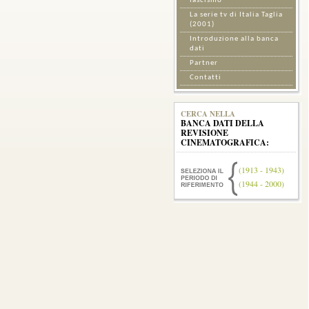
fascismo
La serie tv di Italia Taglia
(2001)
Introduzione alla banca
dati
Partner
Contatti
CERCA NELLA
BANCA DATI DELLA
REVISIONE
CINEMATOGRAFICA:
(1913 - 1943)
(1944 - 2000)