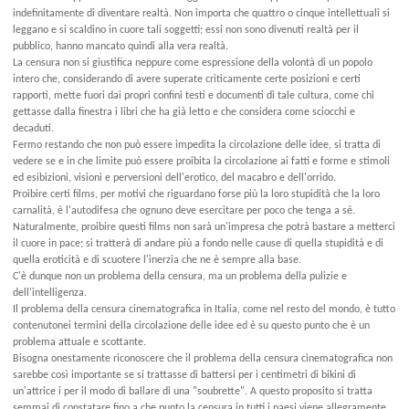
indefinitamente di diventare realtà. Non importa che quattro o cinque intellettuali si
leggano e si scaldino in cuore tali soggetti; essi non sono divenuti realtà per il
pubblico, hanno mancato quindi alla vera realtà.
La censura non si giustifica neppure come espressione della volontà di un popolo
intero che, considerando di avere superate criticamente certe posizioni e certi
rapporti, mette fuori dai propri confini testi e documenti di tale cultura, come chi
gettasse dalla finestra i libri che ha già letto e che considera come sciocchi e
decaduti.
Fermo restando che non può essere impedita la circolazione delle idee, si tratta di
vedere se e in che limite può essere proibita la circolazione ai fatti e forme e stimoli
ed esibizioni, visioni e perversioni dell'erotico, del macabro e dell'orrido.
Proibire certi films, per motivi che riguardano forse più la loro stupidità che la loro
carnalità, è l'autodifesa che ognuno deve esercitare per poco che tenga a sé.
Naturalmente, proibire questi films non sarà un'impresa che potrà bastare a metterci
il cuore in pace; si tratterà di andare più a fondo nelle cause di quella stupidità e di
quella eroticità e di scuotere l'inerzia che ne è sempre alla base.
C'è dunque non un problema della censura, ma un problema della pulizie e
dell'intelligenza.
Il problema della censura cinematografica in Italia, come nel resto del mondo, è tutto
contenutonei termini della circolazione delle idee ed è su questo punto che è un
problema attuale e scottante.
Bisogna onestamente riconoscere che il problema della censura cinematografica non
sarebbe così importante se si trattasse di battersi per i centimetri di bikini di
un'attrice i per il modo di ballare di una "soubrette". A questo proposito si tratta
semmai di constatare fino a che punto la censura in tutti i paesi viene allegramente