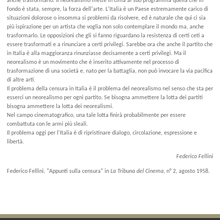
anche trasformarlo. Il neorealismo mette in cima al suo programma quella che in
fondo è stata, sempre, la forza dell'arte. L'Italia è un Paese estremamente carico di
situazioni dolorose o insomma si problemi da risolvere, ed è naturale che qui ci sia
più ispirazione per un artista che voglia non solo contemplare il mondo ma, anche
trasformarlo. Le opposizioni che gli si fanno riguardano la resistenza di certi ceti a
essere trasformati e a rinunciare a certi privilegi. Sarebbe ora che anche il partito che
in Italia è alla maggioranza rinunziasse decisamente a certi privilegi. Ma il
neorealismo è un movimento che è inserito attivamente nel processo di
trasformazione di una società e, nato per la battaglia, non può invocare la via pacifica
di altre arti.
Il problema della censura in Italia è il problema del neorealismo nel senso che sta per
esserci un neorealismo per ogni partito. Se bisogna ammettere la lotta dei partiti
bisogna ammettere la lotta dei neorealismi.
Nel campo cinematografico, una tale lotta finirà probabilmente per essere
combattuta con le armi più sleali.
Il problema oggi per l'Italia è di ripristinare dialogo, circolazione, espressione e
libertà.
Federico Fellini
Federico Fellini, "Appunti sulla censura" in
La Tribuna del Cinema
, n° 2, agosto 1958.