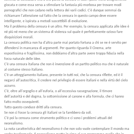
giocata e come essa serva a stimolare la fantasia più morbosa per trovare modi
pornografici che non cadano nella lettera dei varii codici. C'è dunque semmai da
richiamare l'attenzione sul fatto che la censura in questo campo deve essere
intelligente, e ispirata a metodi suscettibili di evoluzione.
Ma il problema della censura è un altro. Per esempio, la censura applicata alle idee è
né più né meno che un sistema di violenza sul quale è perfettamente ozioso fare
disquisizioni morali.
La censura politica non ha d'altra parte mai portato fortuna a chi se ne è servito per
difendersi in mancanza di argomenti. Per quanto riguarda il Cinema, arte
espostissima e fragilissima, non dobbiamo d'altra parte avere troppa fiducia nella
forza naturale delle idee.
C'è una censura italiana che non è invenzione di un partito politico ma che è naturale
al costume stesso italiano.
C'è un atteggiamento italiano, presente in tutti noi, che la censura riflette, ed è il
negarci all'autocritica, il credere nel privilegio di essere italiani e nella virtù del cielo
azzurro.
C'è, oltre all'orgoglio e all'euforia, o all'eccessiva rassegnazione, il timore
dell'autorità e del dogma, la sottomissione al canone e alla formula, che ci hanno
fatto molto ossequienti.
Tutto questo conduce dritti alla censura.
Se non ci fosse la censura gli italiani se la farebbero da soli.
C'è poi la censura come strumento politico e ci sono i problemi attuali del
neorealismo.
La nota caratteristica del neorealismo è che non solo vuole contemplare il mondo ma