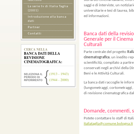
fascismo
saggi e di interviste, un notizia
La serie tv di Italia Taglia
universitarie e tesi di laurea, bib
(2001)
ed informazioni.
Introduzione alla banca
dati
Partner
Banca dati della revisi
Contatti
Generale per il Cinema d
Culturali
CERCA NELLA
Parte centrale del progetto
Itali
BANCA DATI DELLA
REVISIONE
cinematografica
, un inedito re
CINEMATOGRAFICA:
scientificità, compilato a parti
conservati negli archivi della D
(1913 - 1943)
Beni e le Attività Culturali.
(1944 - 2000)
La banca dati raccoglie le infor
(lungometraggi, cortometraggi, 
di revisione cinematografica da
Domande, commenti, s
Potete contattare lo staff di Itali
italiataglia@comune.bologna.it