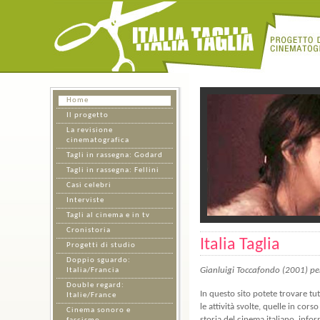
Home
Il progetto
La revisione
cinematografica
Tagli in rassegna: Godard
Tagli in rassegna: Fellini
Casi celebri
Interviste
Tagli al cinema e in tv
Cronistoria
Italia Taglia
Progetti di studio
Doppio sguardo:
Gianluigi Toccafondo (2001) per 
Italia/Francia
Double regard:
In questo sito potete trovare tut
Italie/France
le attività svolte, quelle in cor
Cinema sonoro e
storia del cinema italiano, informa