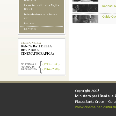
fascismo
La serie tv di Italia Taglia
Raphael A
(2001)
Introduzione alla banca
Guido Guer
dati
Partner
Contatti
CERCA NELLA
BANCA DATI DELLA
REVISIONE
CINEMATOGRAFICA:
(1913 - 1943)
(1944 - 2000)
Copyright 2008
Ministero per i Beni e le 
Piazza Santa Croce in Ger
www.cinema.beniculturali.