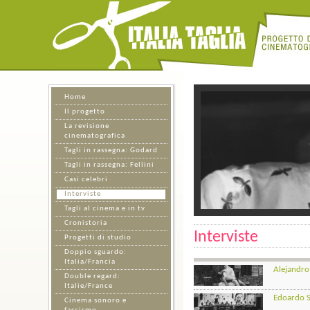
Home
Il progetto
La revisione
cinematografica
Tagli in rassegna: Godard
Tagli in rassegna: Fellini
Casi celebri
Interviste
Tagli al cinema e in tv
Cronistoria
Interviste
Progetti di studio
Doppio sguardo:
Italia/Francia
Alejandro
Double regard:
Italie/France
Edoardo Sa
Cinema sonoro e