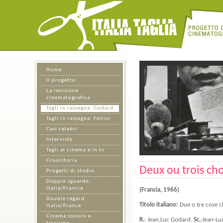
Home
Il progetto
La revisione
cinematografica
Tagli in rassegna: Godard
Tagli in rassegna: Fellini
Casi celebri
Interviste
Tagli al cinema e in tv
Cronistoria
Deux ou trois cho
Progetti di studio
Doppio sguardo:
Italia/Francia
(Francia, 1966)
Double regard:
Titolo italiano:
Due o tre cose c
Italie/France
Cinema sonoro e
R.
: Jean.Luc Godard.
Sc.
:Jean-L