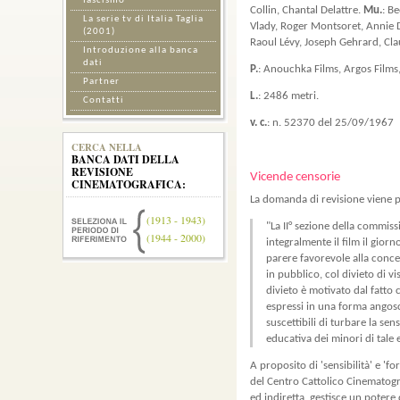
fascismo
Collin, Chantal Delattre.
Mu.
: B
La serie tv di Italia Taglia
Vlady, Roger Montsoret, Annie D
(2001)
Raoul Lévy, Joseph Gehrard, Cla
Introduzione alla banca
dati
P.
: Anouchka Films, Argos Films,
Partner
L.
: 2486 metri.
Contatti
v. c.
: n. 52370 del 25/09/1967
CERCA NELLA
BANCA DATI DELLA
REVISIONE
Vicende censorie
CINEMATOGRAFICA:
La domanda di revisione viene 
(1913 - 1943)
"La II° sezione della commiss
(1944 - 2000)
integralmente il film il gio
parere favorevole alla conc
in pubblico, col divieto di vi
divieto è motivato dal fatto 
espressi in una forma angos
suscettibili di turbare la sen
educativa dei minori di tale e
A proposito di 'sensibilità' e 'f
del Centro Cattolico Cinematogra
ed indiretta, gestisce un potere 