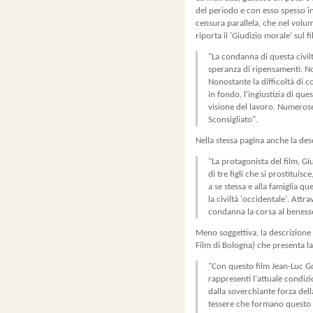
del periodo e con esso spesso i
censura parallela, che nel volu
riporta il 'Giudizio morale' sul fi
"La condanna di questa civilt
speranza di ripensamenti. No
Nonostante la difficoltà di co
in fondo, l'ingiustizia di qu
visione del lavoro. Numerose 
Sconsigliato".
Nella stessa pagina anche la des
"La protagonista del film, G
di tre figli che si prostituis
a se stessa e alla famiglia qu
la civiltà 'occidentale'. Attra
condanna la corsa al benessere 
Meno soggettiva, la descrizione 
Film di Bologna) che presenta l
"Con questo film Jean-Luc G
rappresenti l'attuale condiz
dalla soverchiante forza dell
tessere che formano questo m