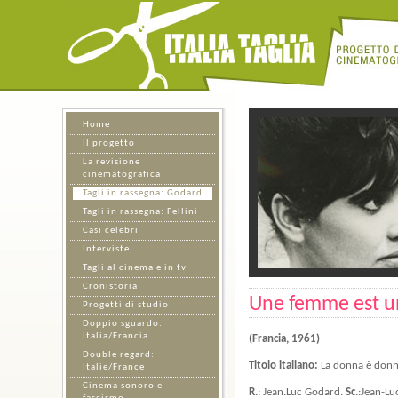
Home
Il progetto
La revisione
cinematografica
Tagli in rassegna: Godard
Tagli in rassegna: Fellini
Casi celebri
Interviste
Tagli al cinema e in tv
Cronistoria
Une femme est u
Progetti di studio
Doppio sguardo:
Italia/Francia
(Francia, 1961)
Double regard:
Titolo italiano:
La donna è don
Italie/France
Cinema sonoro e
R.
: Jean.Luc Godard.
Sc.
:Jean-Lu