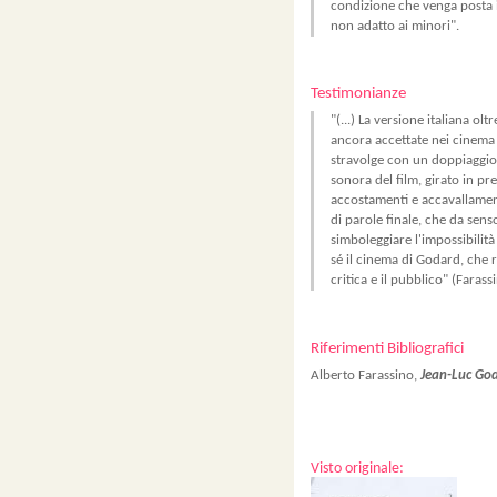
condizione che venga posta il
non adatto ai minori".
Testimonianze
"(...) La versione italiana o
ancora accettate nei cinema i
stravolge con un doppiaggio 
sonora del film, girato in pr
accostamenti e accavallament
di parole finale, che da senso
simboleggiare l'impossibilità 
sé il cinema di Godard, che 
critica e il pubblico" (Faras
Riferimenti Bibliografici
Alberto Farassino,
Jean-Luc Go
Visto originale: