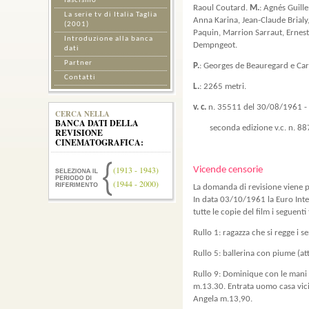
fascismo
Raoul Coutard.
M.
: Agnés Guill
La serie tv di Italia Taglia
Anna Karina, Jean-Claude Brialy
(2001)
Paquin, Marrion Sarraut, Ernes
Introduzione alla banca
Dempngeot.
dati
Partner
P.
: Georges de Beauregard e Car
Contatti
L.
: 2265 metri.
v. c.
n. 35511 del 30/08/1961 -
CERCA NELLA
BANCA DATI DELLA
seconda edizione v.c. n. 8879
REVISIONE
CINEMATOGRAFICA:
(1913 - 1943)
Vicende censorie
(1944 - 2000)
La domanda di revisione viene 
In data 03/10/1961 la Euro Inte
tutte le copie del film i seguenti 
Rullo 1: ragazza che si regge i s
Rullo 5: ballerina con piume (at
Rullo 9: Dominique con le mani 
m.13.30. Entrata uomo casa vic
Angela m.13,90.