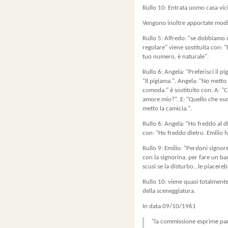
Rullo 10: Entrata uomo casa vic
Vengono inoltre apportate modif
Rullo 5: Alfredo: "se dobbiamo 
regolare" viene sostituita con: "
tuo numero, è naturale".
Rullo 6: Angela: "Preferisci il p
"Il pigiama.", Angela: "No metto
comoda." è sostituito con: A: "Co
amore mio?", E: "Quello che vuo
metto la camicia.".
Rullo 6: Angela: "Ho freddo al di
con: "Ho freddo dietro. Emilio h
Rullo 9: Emilio: "Perdoni signor
con la signorina, per fare un ba
scusi se la disturbo...le piace
Rullo 10: viene quasi totalmente
della sceneggiatura.
In data 09/10/1961
"la commissione esprime pare