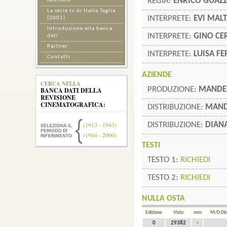
REGIA:
ENRICO GUAZ
fascismo
La serie tv di Italia Taglia
INTERPRETE:
EVI MAL
(2001)
Introduzione alla banca
INTERPRETE:
GINO CE
dati
Partner
INTERPRETE:
LUISA F
Contatti
AZIENDE
CERCA NELLA
PRODUZIONE:
MANDE
BANCA DATI DELLA
REVISIONE
CINEMATOGRAFICA:
DISTRIBUZIONE:
MAND
DISTRIBUZIONE:
DIAN
(1913 - 1943)
(1944 - 2000)
TESTI
TESTO 1:
RICHIEDI
TESTO 2:
RICHIEDI
NULLA OSTA
Edizione
Visto
mm
M/D Dic
0
29382
-