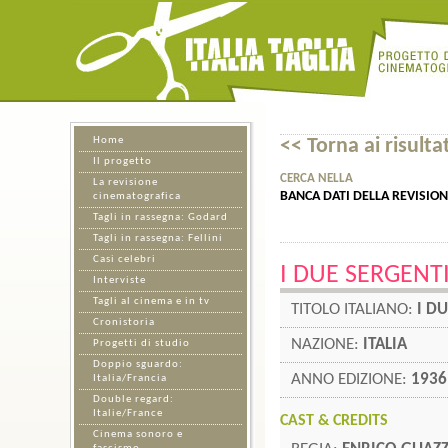
Home
<< Torna ai risultat
Il progetto
CERCA NELLA
La revisione
BANCA DATI DELLA REVISIO
cinematografica
Tagli in rassegna: Godard
Tagli in rassegna: Fellini
Casi celebri
I DUE SERGENT
Interviste
Tagli al cinema e in tv
TITOLO ITALIANO:
I D
Cronistoria
NAZIONE:
ITALIA
Progetti di studio
Doppio sguardo:
ANNO EDIZIONE:
1936
Italia/Francia
Double regard:
Italie/France
CAST & CREDITS
Cinema sonoro e