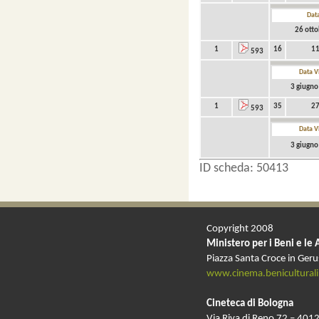
Data
26 ott
1
16
11
593
Data V
3 giugno
1
35
27
593
Data V
3 giugno
ID scheda: 50413
Copyright 2008
Ministero per i Beni e le 
Piazza Santa Croce in Ger
www.cinema.beniculturali.
Cineteca di Bologna
Via Riva di Reno 72 – 4012