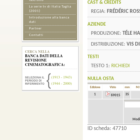
fascismo
CAST & CREDITS
La serie tv di Italia Taglia
REGIA:
FRÉDÉRIC ROS
(2001)
Introduzione alla banca
dati
AZIENDE
Partner
PRODUZIONE:
TÉLE H
Contatti
DISTRIBUZIONE:
VIS 
CERCA NELLA
BANCA DATI DELLA
TESTI
REVISIONE
CINEMATOGRAFICA:
TESTO 1:
RICHIEDI
(1913 - 1943)
NULLA OSTA
(1944 - 2000)
Edizione
Visto
mm
M/
1
35
69015
Modif
ID scheda: 47710