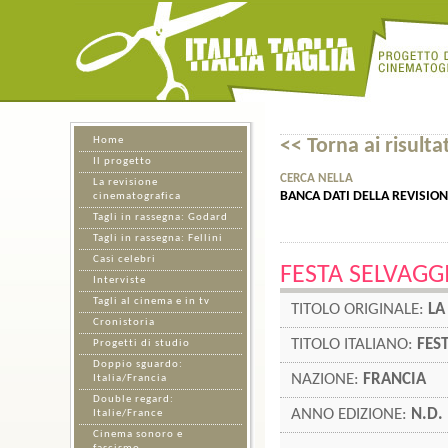
Home
<< Torna ai risultat
Il progetto
CERCA NELLA
La revisione
BANCA DATI DELLA REVISIO
cinematografica
Tagli in rassegna: Godard
Tagli in rassegna: Fellini
Casi celebri
FESTA SELVAGG
Interviste
Tagli al cinema e in tv
TITOLO ORIGINALE:
LA
Cronistoria
TITOLO ITALIANO:
FES
Progetti di studio
Doppio sguardo:
NAZIONE:
FRANCIA
Italia/Francia
Double regard:
ANNO EDIZIONE:
N.D.
Italie/France
Cinema sonoro e