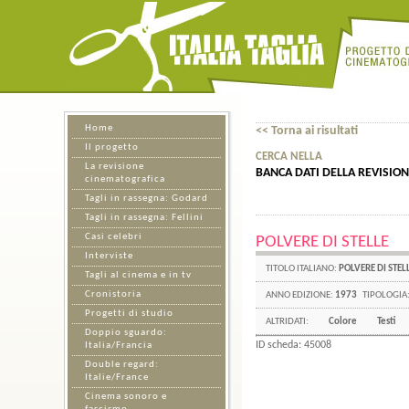
Home
<< Torna ai risultati
Il progetto
CERCA NELLA
La revisione
BANCA DATI DELLA REVISIO
cinematografica
Tagli in rassegna: Godard
Tagli in rassegna: Fellini
Casi celebri
POLVERE DI STELLE
Interviste
TITOLO ITALIANO:
POLVERE DI STEL
Tagli al cinema e in tv
Cronistoria
ANNO EDIZIONE:
1973
TIPOLOGIA
Progetti di studio
ALTRIDATI:
Colore
Testi
Doppio sguardo:
ID scheda: 45008
Italia/Francia
Double regard:
Italie/France
Cinema sonoro e