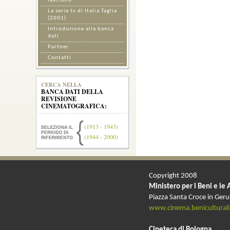
fascismo
La serie tv di Italia Taglia
(2001)
Introduzione alla banca
dati
Partner
Contatti
CERCA NELLA
BANCA DATI DELLA
REVISIONE
CINEMATOGRAFICA:
(1913 - 1943)
(1944 - 2000)
Copyright 2008
Ministero per i Beni e le 
Piazza Santa Croce in Ger
www.cinema.beniculturali.
Cineteca di Bologna