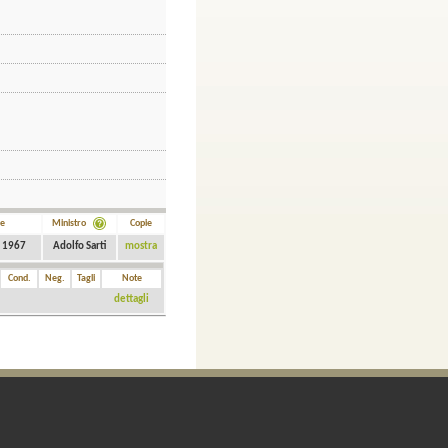
ne
Ministro
Copie
 1967
Adolfo Sarti
mostra
Cond.
Neg.
Tagli
Note
dettagli