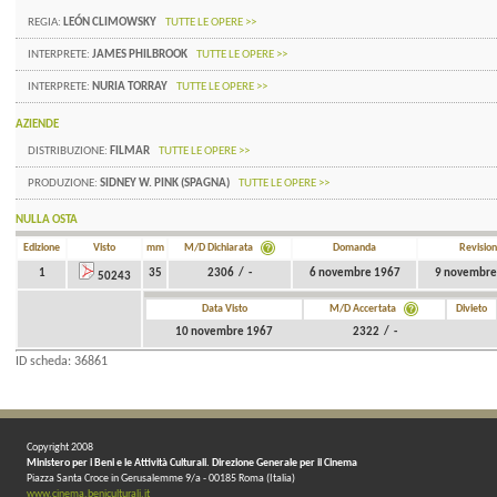
REGIA:
LEÓN CLIMOWSKY
TUTTE LE OPERE >>
INTERPRETE:
JAMES PHILBROOK
TUTTE LE OPERE >>
INTERPRETE:
NURIA TORRAY
TUTTE LE OPERE >>
AZIENDE
DISTRIBUZIONE:
FILMAR
TUTTE LE OPERE >>
PRODUZIONE:
SIDNEY W. PINK (SPAGNA)
TUTTE LE OPERE >>
NULLA OSTA
Edizione
Visto
mm
M/D Dichiarata
Domanda
Revisio
1
35
2306 / -
6 novembre 1967
9 novembre
50243
Data Visto
M/D Accertata
Divieto
10 novembre 1967
2322 / -
ID scheda: 36861
Copyright 2008
Ministero per i Beni e le Attività Culturali. Direzione Generale per il Cinema
Piazza Santa Croce in Gerusalemme 9/a - 00185 Roma (Italia)
www.cinema.beniculturali.it