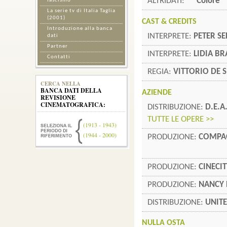
ALTRIDATI:
Colore
fascismo
La serie tv di Italia Taglia
(2001)
CAST & CREDITS
Introduzione alla banca
INTERPRETE:
PETER S
dati
Partner
INTERPRETE:
LIDIA BR
Contatti
REGIA:
VITTORIO DE 
CERCA NELLA
BANCA DATI DELLA
AZIENDE
REVISIONE
CINEMATOGRAFICA:
DISTRIBUZIONE:
D.E.A
TUTTE LE OPERE >>
(1913 - 1943)
(1944 - 2000)
PRODUZIONE:
COMPA
PRODUZIONE:
CINECI
PRODUZIONE:
NANCY 
DISTRIBUZIONE:
UNITE
NULLA OSTA