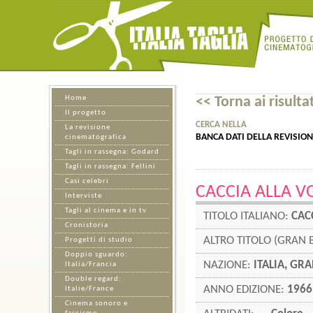
Home
<< Torna ai risultat
Il progetto
CERCA NELLA
La revisione
BANCA DATI DELLA REVISIO
cinematografica
Tagli in rassegna: Godard
Tagli in rassegna: Fellini
Casi celebri
CACCIA ALLA V
Interviste
Tagli al cinema e in tv
TITOLO ITALIANO:
CAC
Cronistoria
ALTRO TITOLO (GRAN
Progetti di studio
Doppio sguardo:
NAZIONE:
ITALIA, GR
Italia/Francia
Double regard:
ANNO EDIZIONE:
1966
Italie/France
Cinema sonoro e