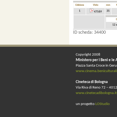
Edizione
Visto
mm
1
35
47569
12 
ID scheda: 34400
Copyright 2008
Ministero per i Beni e le 
Piazza Santa Croce in Ger
www.cinema.beniculturali.
Cineteca di Bologna
Via Riva di Reno 72 – 4012
www.cinetecadibologna.it
un progetto
LOStudio