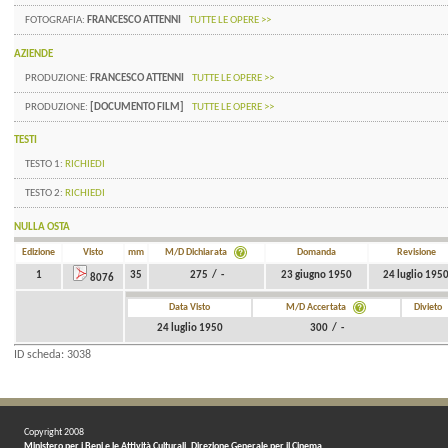
FOTOGRAFIA:
FRANCESCO ATTENNI
TUTTE LE OPERE >>
AZIENDE
PRODUZIONE:
FRANCESCO ATTENNI
TUTTE LE OPERE >>
PRODUZIONE:
[DOCUMENTO FILM]
TUTTE LE OPERE >>
TESTI
TESTO 1:
RICHIEDI
TESTO 2:
RICHIEDI
NULLA OSTA
Edizione
Visto
mm
M/D Dichiarata
Domanda
Revisione
1
35
275 / -
23 giugno 1950
24 luglio 195
8076
Data Visto
M/D Accertata
Divieto
24 luglio 1950
300 / -
ID scheda: 3038
Copyright 2008
Ministero per i Beni e le Attività Culturali. Direzione Generale per il Cinema