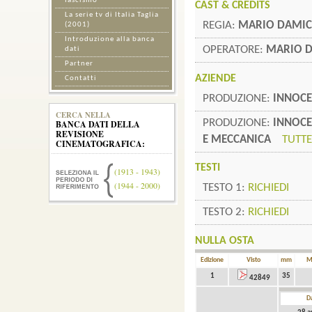
fascismo
CAST & CREDITS
La serie tv di Italia Taglia
REGIA:
MARIO DAMIC
(2001)
Introduzione alla banca
OPERATORE:
MARIO D
dati
Partner
AZIENDE
Contatti
PRODUZIONE:
INNOC
CERCA NELLA
PRODUZIONE:
INNOCE
BANCA DATI DELLA
REVISIONE
E MECCANICA
TUTTE
CINEMATOGRAFICA:
TESTI
(1913 - 1943)
(1944 - 2000)
TESTO 1:
RICHIEDI
TESTO 2:
RICHIEDI
NULLA OSTA
Edizione
Visto
mm
M
1
35
42849
D