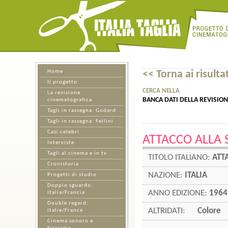
Home
<< Torna ai risultat
Il progetto
CERCA NELLA
La revisione
BANCA DATI DELLA REVISIO
cinematografica
Tagli in rassegna: Godard
Tagli in rassegna: Fellini
Casi celebri
ATTACCO ALLA
Interviste
Tagli al cinema e in tv
TITOLO ITALIANO:
ATT
Cronistoria
NAZIONE:
ITALIA
Progetti di studio
Doppio sguardo:
ANNO EDIZIONE:
1964
Italia/Francia
Double regard:
ALTRIDATI:
Colore
Italie/France
Cinema sonoro e