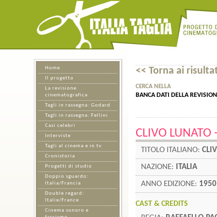
Home
<< Torna ai risultat
Il progetto
CERCA NELLA
La revisione
BANCA DATI DELLA REVISIO
cinematografica
Tagli in rassegna: Godard
Tagli in rassegna: Fellini
Casi celebri
CLIVO LUNATO -
Interviste
Tagli al cinema e in tv
TITOLO ITALIANO:
CLI
Cronistoria
NAZIONE:
ITALIA
Progetti di studio
Doppio sguardo:
ANNO EDIZIONE:
1950
Italia/Francia
Double regard:
Italie/France
CAST & CREDITS
Cinema sonoro e