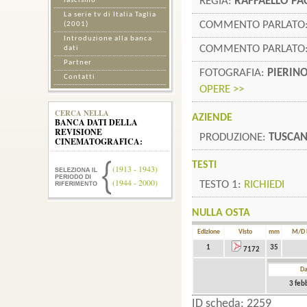
REGIA:
RAFFAELLO PA
fascismo
La serie tv di Italia Taglia
COMMENTO PARLATO
(2001)
Introduzione alla banca
COMMENTO PARLATO
dati
Partner
FOTOGRAFIA:
PIERINO
Contatti
OPERE >>
CERCA NELLA
AZIENDE
BANCA DATI DELLA
REVISIONE
PRODUZIONE:
TUSCAN
CINEMATOGRAFICA:
TESTI
(1913 - 1943)
(1944 - 2000)
TESTO 1:
RICHIEDI
NULLA OSTA
Edizione
Visto
mm
M/D 
1
35
7172
Da
3 feb
ID scheda: 2259