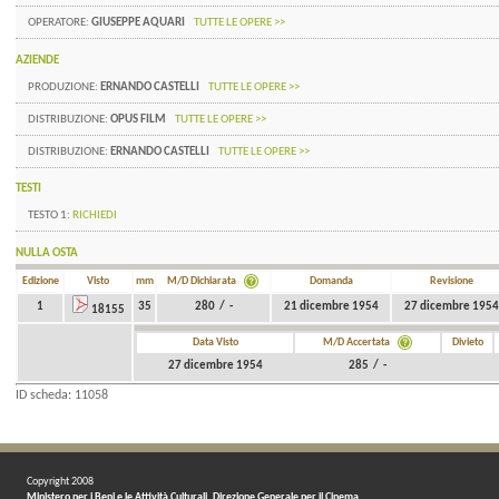
OPERATORE:
GIUSEPPE AQUARI
TUTTE LE OPERE >>
AZIENDE
PRODUZIONE:
ERNANDO CASTELLI
TUTTE LE OPERE >>
DISTRIBUZIONE:
OPUS FILM
TUTTE LE OPERE >>
DISTRIBUZIONE:
ERNANDO CASTELLI
TUTTE LE OPERE >>
TESTI
TESTO 1:
RICHIEDI
NULLA OSTA
Edizione
Visto
mm
M/D Dichiarata
Domanda
Revisione
1
35
280 / -
21 dicembre 1954
27 dicembre 1954
18155
Data Visto
M/D Accertata
Divieto
27 dicembre 1954
285 / -
ID scheda: 11058
Copyright 2008
Ministero per i Beni e le Attività Culturali. Direzione Generale per il Cinema