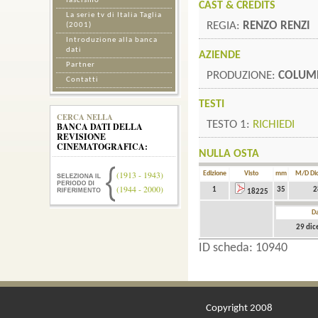
fascismo
CAST & CREDITS
La serie tv di Italia Taglia
REGIA:
RENZO RENZI
(2001)
Introduzione alla banca
dati
AZIENDE
Partner
PRODUZIONE:
COLUM
Contatti
TESTI
CERCA NELLA
TESTO 1:
RICHIEDI
BANCA DATI DELLA
REVISIONE
CINEMATOGRAFICA:
NULLA OSTA
(1913 - 1943)
Edizione
Visto
mm
M/D Dic
(1944 - 2000)
1
35
2
18225
Da
29 di
ID scheda: 10940
Copyright 2008