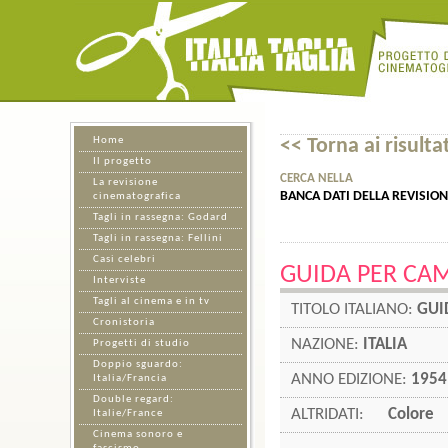
Home
<< Torna ai risultat
Il progetto
CERCA NELLA
La revisione
BANCA DATI DELLA REVISIO
cinematografica
Tagli in rassegna: Godard
Tagli in rassegna: Fellini
Casi celebri
GUIDA PER CA
Interviste
Tagli al cinema e in tv
TITOLO ITALIANO:
GUI
Cronistoria
NAZIONE:
ITALIA
Progetti di studio
Doppio sguardo:
ANNO EDIZIONE:
1954
Italia/Francia
Double regard:
ALTRIDATI:
Colore
Italie/France
Cinema sonoro e