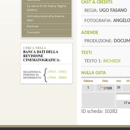
fascismo
CAST & CREDITS
La serie tv di Italia Taglia
REGIA:
UGO FASANO
(2001)
Introduzione alla banca
FOTOGRAFIA:
ANGELO
dati
Partner
AZIENDE
Contatti
PRODUZIONE:
DOCUM
CERCA NELLA
BANCA DATI DELLA
TESTI
REVISIONE
CINEMATOGRAFICA:
TESTO 1:
RICHIEDI
(1913 - 1943)
NULLA OSTA
(1944 - 2000)
Edizione
Visto
mm
M/
1
35
17088
17 s
ID scheda: 10282