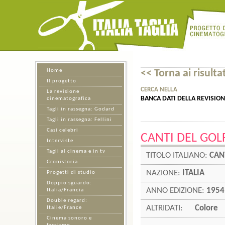
Home
<< Torna ai risultat
Il progetto
CERCA NELLA
La revisione
BANCA DATI DELLA REVISIO
cinematografica
Tagli in rassegna: Godard
Tagli in rassegna: Fellini
Casi celebri
CANTI DEL GOL
Interviste
Tagli al cinema e in tv
TITOLO ITALIANO:
CAN
Cronistoria
NAZIONE:
ITALIA
Progetti di studio
Doppio sguardo:
ANNO EDIZIONE:
1954
Italia/Francia
Double regard:
ALTRIDATI:
Colore
Italie/France
Cinema sonoro e