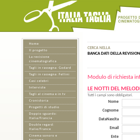
Home
CERCA NELLA
Il progetto
BANCA DATI DELLA REVISIO
La revisione
cinematografica
Tagli in rassegna: Godard
Tagli in rassegna: Fellini
Modulo di richiesta in
Casi celebri
Interviste
LE NOTTI DEL MELO
Tagli al cinema e in tv
Tutti i campi sono obbligatori.
Cronistoria
Nome
Progetti di studio
Cognome
Doppio sguardo:
Italia/Francia
DataNascita
Double regard:
Email
Italie/France
Cinema sonoro e
Ente