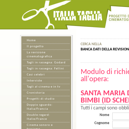
Home
CERCA NELLA
Il progetto
BANCA DATI DELLA REVISIO
La revisione
cinematografica
Tagli in rassegna: Godard
Tagli in rassegna: Fellini
Modulo di richi
Casi celebri
all'opera:
Interviste
Tagli al cinema e in tv
SANTA MARIA D
Cronistoria
BIMBI (ID SCHE
Progetti di studio
Doppio sguardo:
Tutti i campi sono obbli
Italia/Francia
Nome
Double regard:
Italie/France
Cognome
Cinema sonoro e