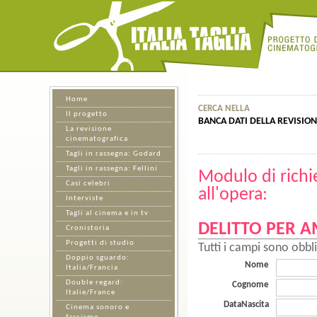
Home
CERCA NELLA
Il progetto
BANCA DATI DELLA REVISIO
La revisione
cinematografica
Tagli in rassegna: Godard
Tagli in rassegna: Fellini
Modulo di richi
Casi celebri
all'opera:
Interviste
Tagli al cinema e in tv
DELITTO PER AM
Cronistoria
Progetti di studio
Tutti i campi sono obbli
Doppio sguardo:
Nome
Italia/Francia
Double regard:
Cognome
Italie/France
DataNascita
Cinema sonoro e