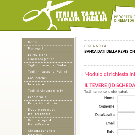
Home
CERCA NELLA
Il progetto
BANCA DATI DELLA REVISIO
La revisione
cinematografica
Tagli in rassegna: Godard
Tagli in rassegna: Fellini
Modulo di richiesta in
Casi celebri
Interviste
IL TEVERE (ID SCHEDA
Tagli al cinema e in tv
Tutti i campi sono obbligatori.
Cronistoria
Nome
Progetti di studio
Cognome
Doppio sguardo:
Italia/Francia
DataNascita
Double regard:
Email
Italie/France
Cinema sonoro e
Ente