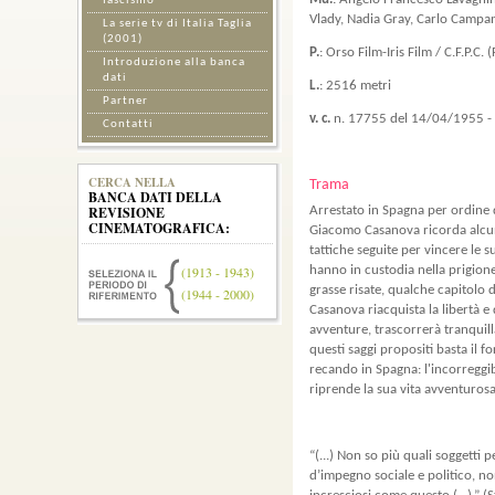
Mu.
: Angelo Francesco Lavagni
fascismo
Vlady, Nadia Gray, Carlo Campani
La serie tv di Italia Taglia
(2001)
P.
: Orso Film-Iris Film / C.F.P.C. (
Introduzione alla banca
dati
L.
: 2516 metri
Partner
v. c.
n. 17755 del 14/04/1955 - v
Contatti
CERCA NELLA
Trama
BANCA DATI DELLA
REVISIONE
Arrestato in Spagna per ordine d
CINEMATOGRAFICA:
Giacomo Casanova ricorda alcuni 
tattiche seguite per vincere le su
(1913 - 1943)
hanno in custodia nella prigion
grasse risate, qualche capitolo
(1944 - 2000)
Casanova riacquista la libertà e 
avventure, trascorrerà tranquill
questi saggi propositi basta il 
recando in Spagna: l'incorreggib
riprende la sua vita avventurosa
“(...) Non so più quali soggetti 
d’impegno sociale e politico, non