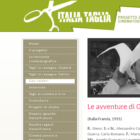
Home
Il progetto
La revisione
cinematografica
Tagli in rassegna: Godard
Tagli in rassegna: Fellini
Casi celebri
Interviste
Tagli al cinema e in tv
Cronistoria
Le avventure di 
Progetti di studio
Doppio sguardo:
Italia/Francia
(Italia-Francia, 1955)
Double regard:
R.
: Steno.
S.
e
Sc.
: Alessandro Co
Italie/France
Guerra, Carlo Romano.
F.
: Mari
Cinema sonoro e