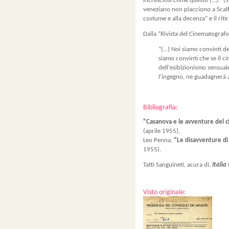
incresciosi come questo (...).” (
veneziano non piacciono a Scalfa
costume e alla decenza” e il riti
Dalla “Rivista del Cinematografo”
“(...) Noi siamo convinti d
siamo convinti che se il c
dell'esibizionismo sensual
l'ingegno, ne guadagnerà 
Bibliografia:
"Casanova e le avventure del 
(aprile 1955).
Leo Penna,
"Le disavventure d
1955).
Tatti Sanguineti, acura di,
Italia
Visto originale: